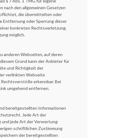
äß § 7 Abs. 1 TMG für eigene
ten nach den allgemeinen Gesetzen
flichtet, die übermittelten oder
e Entfernung oder Sperrung dieser
einer konkreten Rechtsverletzung.
gung möglich.
 zu anderen Webseiten, auf deren
s diesem Grund kann der Anbieter für
lte und Richtigkeit der
 der verlinkten Webseite
e Rechtsverstöße erkennbar. Bei
Link umgehend entfernen.
und bereitgestellten Informationen
hutzrecht. Jede Art der
ng und jede Art der Verwertung
erigen schriftlichen Zustimmung
peichern der bereitgestellten