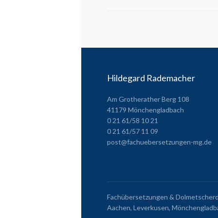
Hildegard Rademacher
Am Grotherather Berg 108
41179 Mönchengladbach
0 21 61/58 10 21
0 21 61/57 11 09
post@fachuebersetzungen-mg.de
Fachübersetzungen & Dolmetscherdie
Aachen, Leverkusen, Mönchengladba