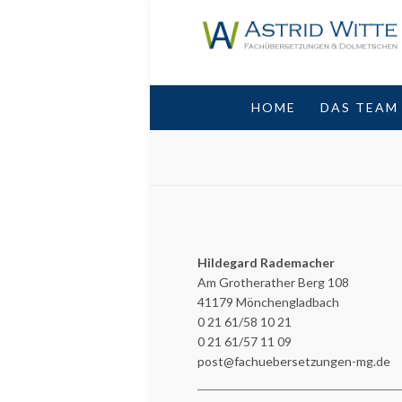
HOME
DAS TEAM
Hildegard Rademacher
Am Grotherather Berg 108
41179 Mönchengladbach
0 21 61/58 10 21
0 21 61/57 11 09
post@fachuebersetzungen-mg.de