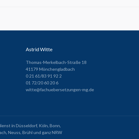
Astrid Witte
Thomas-Merkelbach-Straße 18
41179 Mönchengladbach
0 21 61/83 91 92 2
01 72/20 60 20 6
witte@fachuebersetzungen-mg.de
nst in Düsseldorf, Köln, Bonn,
ch, Neuss, Brühl und ganz NRW