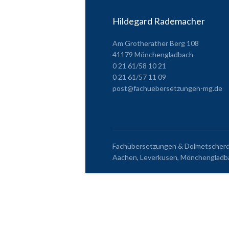
Hildegard Rademacher
Am Grotherather Berg 108
41179 Mönchengladbach
0 21 61/58 10 21
0 21 61/57 11 09
post@fachuebersetzungen-mg.de
Fachübersetzungen & Dolmetscherdie
Aachen, Leverkusen, Mönchengladba