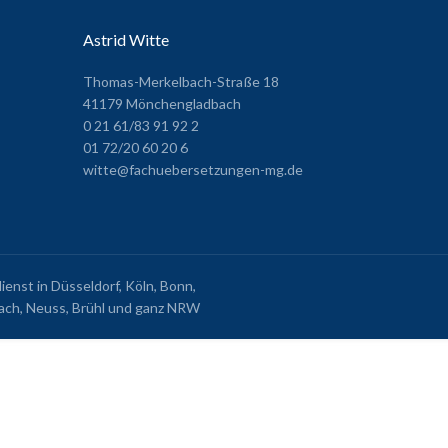
Astrid Witte
Thomas-Merkelbach-Straße 18
41179 Mönchengladbach
0 21 61/83 91 92 2
01 72/20 60 20 6
witte@fachuebersetzungen-mg.de
nst in Düsseldorf, Köln, Bonn,
ch, Neuss, Brühl und ganz NRW