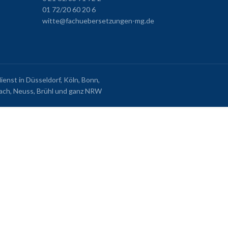
01 72/20 60 20 6
witte@fachuebersetzungen-mg.de
nst in Düsseldorf, Köln, Bonn,
ch, Neuss, Brühl und ganz NRW