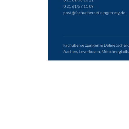
0 21 61/57 11 09
post@fachuebersetzungen-mg.de
Fachübersetzungen & Dolmetscherdie
Aachen, Leverkusen, Mönchengladba