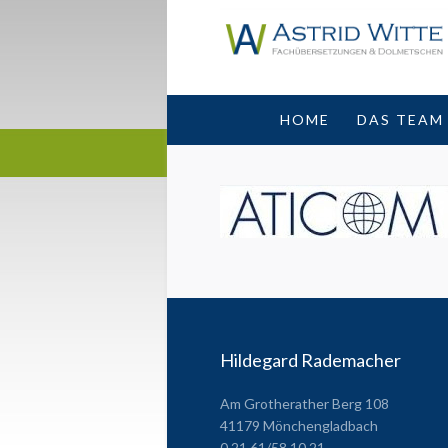
HOME
DAS TEAM
Hildegard Rademacher
Am Grotherather Berg 108
41179 Mönchengladbach
0 21 61/58 10 21